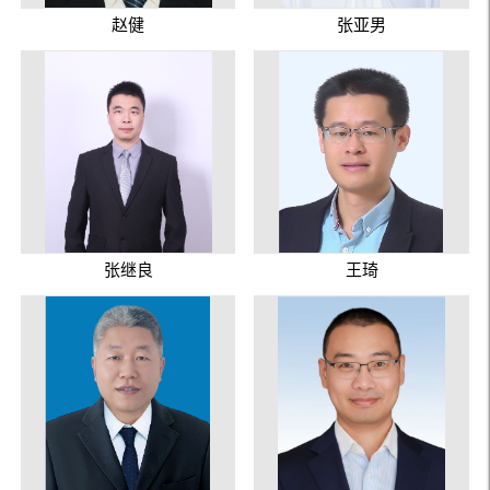
赵健
张亚男
张继良
王琦