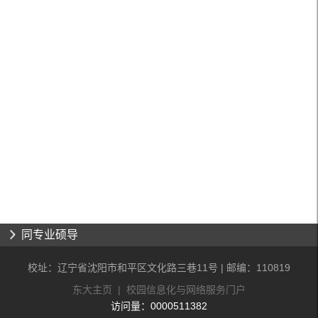
同专业硕导
校址：辽宁省沈阳市和平区文化路三巷11号 | 邮编：110819
东大主页
|
校园信息化与网络服务门户
访问量：
0000511382