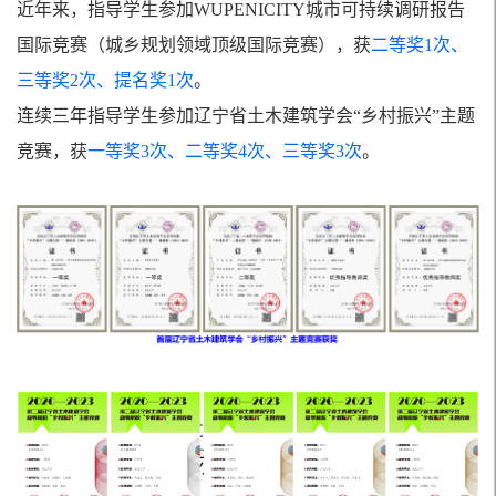
近年来，指导学生参加WUPENICITY城市可持续调研报告
国际竞赛（城乡规划领域顶级国际竞赛），获
二等奖
1
次、
三等奖
2
次、提名奖
1
次
。
连续三年指导学生参加辽宁省土木建筑学会“乡村振兴”主题
竞赛，获
一等奖
3
次、二等奖
4
次、三等奖
3
次
。