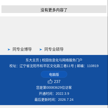
没有更多内容了
同专业博导
同专业硕导
东大主页
|
校园信息化与网络服务门户
校址：辽宁省沈阳市和平区文化路三巷11号 | 邮编：110819
电脑版
237
您是第
00083629
位访客
开通时间：
2022
.
3
.
9
最后更新时间：
2026
.
7
.
24