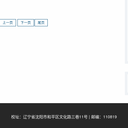
上一页
下一页
尾页
校址：辽宁省沈阳市和平区文化路三巷11号 | 邮编：110819