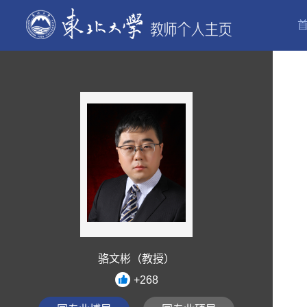
骆文彬（教授）
+
268