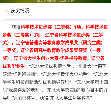
最后更新时间：
2026
.
7
.
24
获奖情况
1
获得
科学技术进步奖（二等奖）
项，科学技术进
3
步奖（三等奖）
项，
辽宁省科学技术进步奖（二等
奖），
辽宁省普通高等教育教学成果奖（研究生类）
一等奖
，
辽宁省研究生教育教学成果奖获奖（一等
-
,
奖）
辽宁省大学生创业大赛
优秀指导教师
，
辽宁省
“
”
“
“
优秀毕业生
，
东北大学优秀博士后
，
东北大学
德艺
”
”
“
”
“
双馨
优秀班导师
，
东北大学青年岗位能手
，
东北大
”
“
学学生科技创新活动优秀指导教师
，
东北大学第十四
“
”
“
”
届
我最喜爱的老师
，
东北大学第四届
我心目中的好
”
“
”
导师
等荣誉称号，获得
东北大学江河奖教金
。