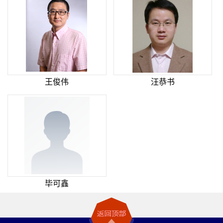
王俊伟
汪恭书
毕可鑫