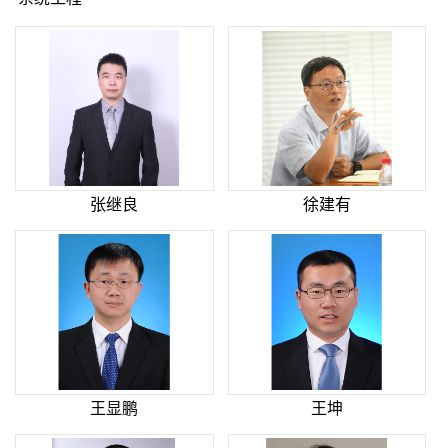
张继良
徐建有
王显鹏
王坤