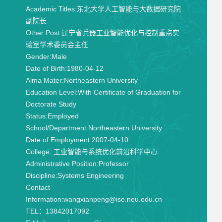
Academic Titles:
东北大学人工智能与大数据研究院
副院长
Other Post:
辽宁省兵器工业智能优化与控制重点实
验室学术委员会主任
Gender:
Male
Date of Birth:
1980-04-12
Alma Mater:
Northeastern University
Education Level:
With Certificate of Graduation for
Doctorate Study
Status:
Employed
School/Department:
Northeastern University
Date of Employment:
2007-04-10
College:
工业智能与系统优化前沿科学中心
Administrative Position:
Professor
Discipline:
Systems Engineering
Contact
Information:
wangxianpeng@ise.neu.edu.cn
TEL：13842017092