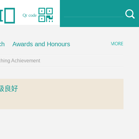
Qr code
ch
Awards and Honours
ching Achievement
级良好