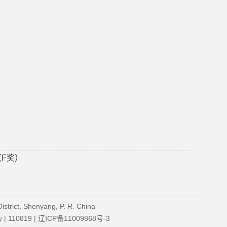
（F奖）
strict, Shenyang, P. R. China
ity | 110819 | 辽ICP备11009868号-3