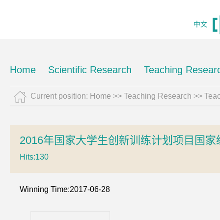
中文
Home
Scientific Research
Teaching Resear
Current position:
Home
>>
Teaching Research
>>
Tea
2016年国家大学生创新训练计划项目国家
Hits:
130
Winning Time:2017-06-28