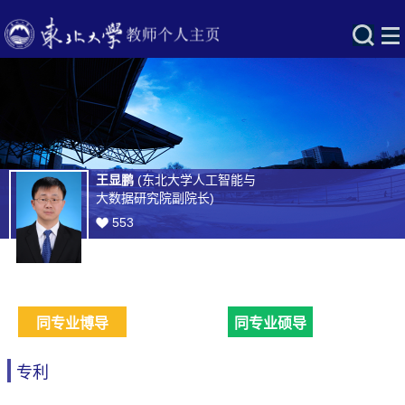
王显鹏
(东北大学人工智能与
大数据研究院副院长)
553
同专业博导
同专业硕导
专利