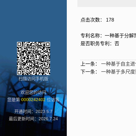
点击次数：
178
专利名称：一种基于分解策略的制
是否职务专利：否
上一条：
一种基于自主进化神经
下一条：
一种基于多尺度数据融
扫描访问手机版
欢迎您的访问
您是第
0000242402
位访客
开通时间：
2023
.
5
.
7
最后更新时间：
2026
.
7
.
24