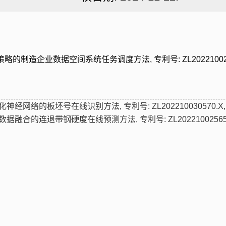
造企业数据空间系统任务调度方法, 专利号: ZL202210029767.1
网络的板坯号在线识别方法, 专利号: ZL202210030570.X, 授权
合的连退带钢硬度在线预测方法, 专利号: ZL202210025657.8, 