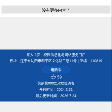
没有更多内容了
东大主页
|
校园信息化与网络服务门户
校址：辽宁省沈阳市和平区文化路三巷11号 | 邮编：110819
电脑版
59
您是第
00021432
位访客
开通时间：
2024
.
3
.
31
最后更新时间：
2026
.
7
.
24