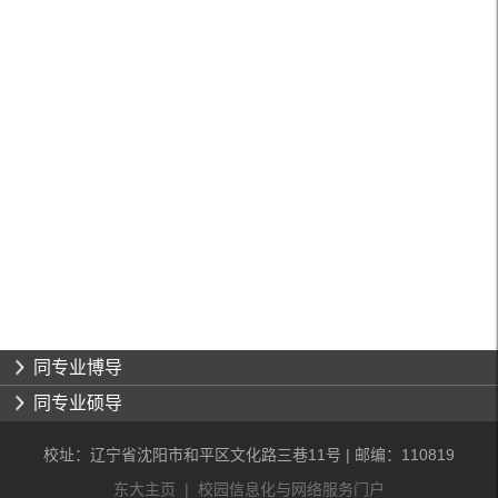
同专业博导
同专业硕导
校址：辽宁省沈阳市和平区文化路三巷11号 | 邮编：110819
东大主页
|
校园信息化与网络服务门户