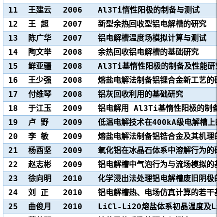
11
王建云
2006
Al3Ti惰性阳极的制备与测试
12
王 超
2007
新型余热回收型铝电解槽的研究
13
陈广华
2007
铝电解槽温度场模拟计算与测试
14
陶文举
2008
余热回收铝电解槽的基础研究
15
鲜亚疆
2008
Al3Ti基惰性阳极的制备及性能研
16
王少强
2008
熔盐电解法制备铝锂合金新工艺的
17
付维琴
2008
铝灰回收利用的基础研究
18
于江玉
2009
铝电解用 Al3Ti基惰性阳极的制
19
卢 野
2009
低温电解技术在400kA级电解槽
20
李 敏
2009
熔盐电解法制备铝锆合金及其机理
21
杨酉坚
2009
氧化铝在冰晶石体系中溶解行为的
22
赵志彬
2009
铝电解槽中气泡行为与流场模拟的
23
徐向明
2010
化学浸出法处理铝电解槽废旧阴极
24
刘 正
2010
铝电解槽热、电场仿真计算的若干
25
曲俊月
2010
LiCl-Li2O熔盐体系初晶温度及