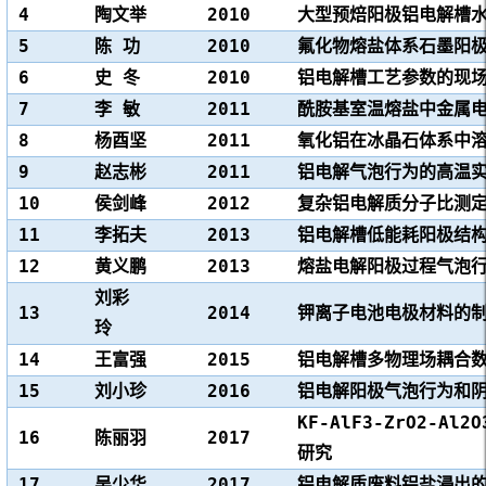
4
陶文举
2010
大型预焙阳极铝电解槽
5
陈 功
2010
氟化物熔盐体系石墨阳
6
史 冬
2010
铝电解槽工艺参数的现
7
李 敏
2011
酰胺基室温熔盐中金属
8
杨酉坚
2011
氧化铝在冰晶石体系中
9
赵志彬
2011
铝电解气泡行为的高温
10
侯剑峰
2012
复杂铝电解质分子比测
11
李拓夫
2013
铝电解槽低能耗阳极结
12
黄义鹏
2013
熔盐电解阳极过程气泡
刘彩
13
2014
钾离子电池电极材料的
玲
14
王富强
2015
铝电解槽多物理场耦合
15
刘小珍
2016
铝电解阳极气泡行为和
KF-AlF3-ZrO2-
16
陈丽羽
2017
研究
17
吴少华
2017
铝电解质废料铝盐浸出