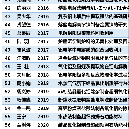
42
陈丽羽
2016
熔盐电解法制备Al-Zr/Al-Ti合金
43
吴少华
2016
复杂铝电解质中提取锂盐的基础研
44
贺望德
2016
熔盐电解高冰镍制备金属镍的研究
45
郑晏辰
2017
电解铝阳极覆盖料回收利用
46
陆 羽
2017
炉底沉淀刨炉料的无害化处理及回
47
崔竞波
2017
铝电解中电解质的综合回收利用
48
汪海政
2017
冶金级氧化铝吸附氟化氢气体的基
49
王 壮
2018
氧化铝及粉煤灰提取物在铝电解质
50
关月超
2018
铝电解阳极多相反应物理化学过程
51
庞小娟
2018
水蒸气气氛下结晶氯化铝热解行为
52
杨岚婷
2019
非标结晶氯化铝除杂制备超细氧化
53
杨佳鑫
2019
粉煤灰提取物熔盐电解法制备铝硅
54
金一鸣
2019
高铝粉煤灰盐酸法制备氧化铝的除
55
王宁
2019
水热法制备超细勃姆石功能材料
56
兰树伟
2020
结晶氯化铝制备超细勃姆石功能材