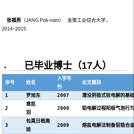
张福男
（JANG Pok-nam） 金策工业综合大学，
2014~2015
已毕业博士（17人）
入学年
序号
姓名
论文题目
份
1
罗旭东
2007
潜没阴极式钕电解的基
章凯
2
2008
铝电解过程阳极气泡
羽
包莫日根高
3
2009
熔盐电解法制备铝锆合
娃