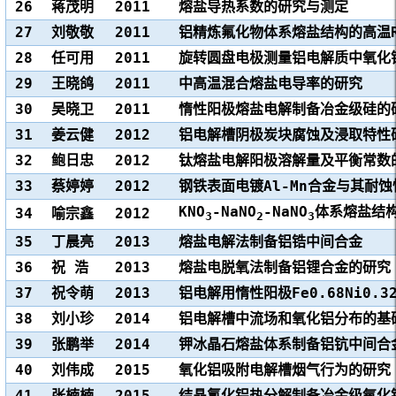
26
蒋茂明
2011
熔盐导热系数的研究与测定
27
刘敬敬
2011
铝精炼氟化物体系熔盐结构的高温R
28
任可用
2011
旋转圆盘电极测量铝电解质中氧化
29
王晓鸽
2011
中高温混合熔盐电导率的研究
30
吴晓卫
2011
惰性阳极熔盐电解制备冶金级硅的
31
姜云健
2012
铝电解槽阴极炭块腐蚀及浸取特性
32
鲍日忠
2012
钛熔盐电解阳极溶解量及平衡常数
33
蔡婷婷
2012
钢铁表面电镀Al-Mn合金与其耐
KNO
-NaNO
-NaNO
体系熔盐结构
34
喻宗鑫
2012
3
2
3
35
丁晨亮
2013
熔盐电解法制备铝锆中间合金
36
祝 浩
2013
熔盐电脱氧法制备铝锂合金的研究
37
祝令萌
2013
铝电解用惰性阳极Fe0.68Ni0.
38
刘小珍
2014
铝电解槽中流场和氧化铝分布的基
39
张鹏举
2014
钾冰晶石熔盐体系制备铝钪中间合
40
刘伟成
2015
氧化铝吸附电解槽烟气行为的研究
41
张楠楠
2015
结晶氯化铝热分解制备冶金级氧化