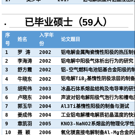
已毕业硕士（59人）
序
入学年
姓名
论文题目
号
份
1
罗 涛
2002
铝电解金属陶瓷惰性阳极的热压制
2
李海涛
2002
铝电解中阳极气体析出行为的研究
3
舒方霞
2002
铝-空气燃料电池铝基合金阳极的
铝电解TiB
基惰性阴极涂层的制备
4
牛晓东
2002
2
5
胡宪伟
2003
冰晶石体系熔盐结构及电导率的研
6
卢晓东
2004
声波对铝电解阳极气泡行为和槽电
7
郭玉华
2004
Al3Ti基惰性阳极的制备与测试
8
姜成伟
2004
工业铝电解槽电解质初晶温度的快
9
章凯羽
2005
KNO3-NaNO2系熔盐的物理化学
10
聂 颖
2006
氧化镁直接电解制备Al-Mg合金的