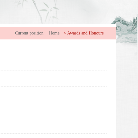
Current position:
Home
>
Awards and Honours