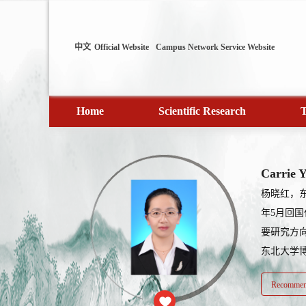
中文
Official Website
Campus Network Service Website
Home
Scientific Research
T
Carrie 
杨晓红，东
年5月回
要研究方
东北大学博
Recommend