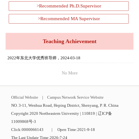
>Recommended Ph.D.Supervisor
>Recommended MA Supervisor
Teaching Achievement
2022年东北大学优秀班导师，2024-03-18
No More
Official Website
|
Campus Network Service Website
NO. 3-11, Wenhua Road, Heping District, Shenyang, P. R. China
Copyright 2020 Northeastern University | 110819 | 辽ICP备
11009868号-3
Click:
0000066143
|
Open Time:
2021
-
9
-
18
The Last Update Time:
2026
-
7
-
24