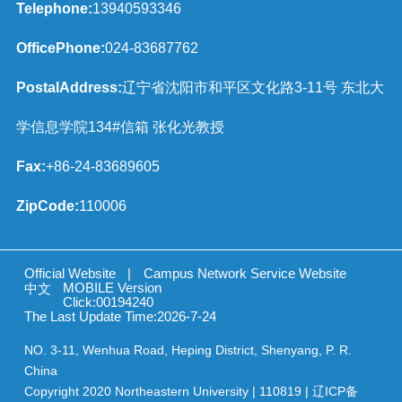
Telephone:
13940593346
OfficePhone:
024-83687762
PostalAddress:
辽宁省沈阳市和平区文化路3-11号 东北大
学信息学院134#信箱 张化光教授
Fax:
+86-24-83689605
ZipCode:
110006
Official Website
|
Campus Network Service Website
MOBILE Version
中文
Click:
00194240
The Last Update Time:
2026
-
7
-
24
NO. 3-11, Wenhua Road, Heping District, Shenyang, P. R.
China
Copyright 2020 Northeastern University | 110819 | 辽ICP备