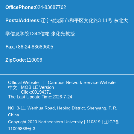
OfficePhone:
024-83687762
PostalAddress:
辽宁省沈阳市和平区文化路3-11号 东北大
学信息学院134#信箱 张化光教授
Fax:
+86-24-83689605
ZipCode:
110006
Official Website
|
Campus Network Service Website
MOBILE Version
中文
Click:
00194371
The Last Update Time:
2026
-
7
-
24
NO. 3-11, Wenhua Road, Heping District, Shenyang, P. R.
China
Copyright 2020 Northeastern University | 110819 | 辽ICP备
11009868号-3