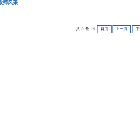
教师风采
共 0 条 1/1
首页
上一页
下