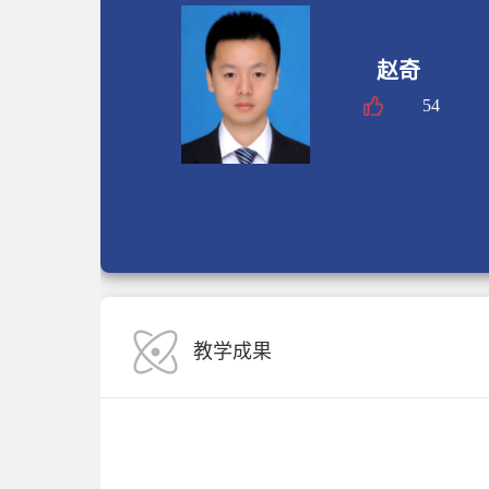
赵奇
54
教学成果