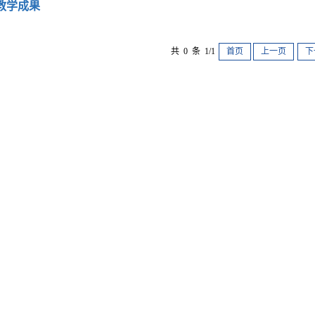
教学成果
共 0 条 1/1
首页
上一页
下