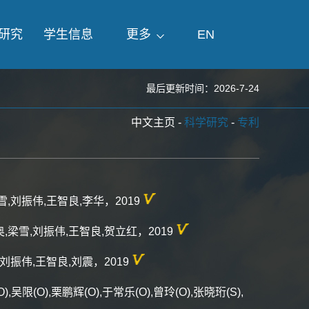
研究
学生信息
更多
EN
最后更新时间：
2026
-
7
-
24
中文主页
-
科学研究
-
专利
,刘振伟,王智良,李华，2019
梁雪,刘振伟,王智良,贺立红，2019
振伟,王智良,刘震，2019
O),栗鹏辉(O),于常乐(O),曾玲(O),张晓珩(S),