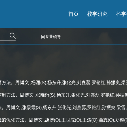
首页
教学研究
科学
同专业硕导
周博文 ,杨潇(S),杨东升,张化光,刘鑫蕊,罗艳红,孙振奥,梁雪
，周博文 ,张晓珩(S),杨东升,张化光,刘鑫蕊,罗艳红,孙振奥,
文 ,张景霞(S),杨东升,张化光,刘鑫蕊,罗艳红,孙振奥,梁雪,刘
博文 ,胡博(O),王世成(O),王涛(O),曲霏(O),郑巍(O),吴限(