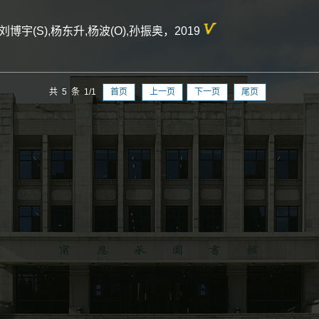
(S),杨东升,杨波(O),孙振奥，2019
共 5 条 1/1
首页
上一页
下一页
尾页