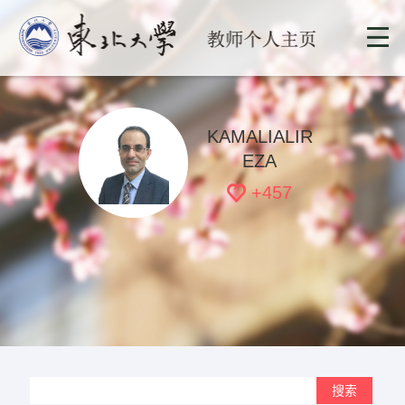
KAMALIALIR
EZA
+
457