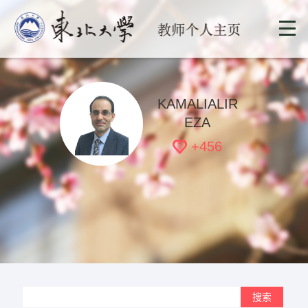
KAMALIALIR
EZA
+
456