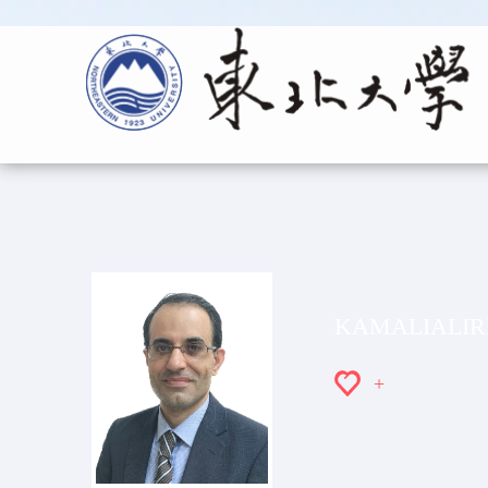
KAMALIALIR
+
457