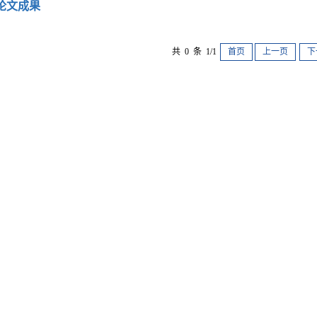
论文成果
共 0 条 1/1
首页
上一页
下