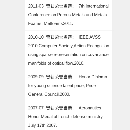
2011-03 曾获荣誉当选： 7th International
Conference on Porous Metals and Metallic
Foams, Metfoams2011.
2010-10 曾获荣誉当选： IEEE AVSS
2010 Computer Society,Action Recognition
using sparse representation on covariance
manifolds of optical flow,2010.
2009-09 曾获荣誉当选： Honor Diploma
for young science talent price, Price
General Council,2009.
2007-07 曾获荣誉当选： Aeronautics
Honor Medal of french defense ministry,
July 17th 2007.