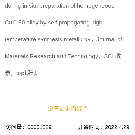
during in-situ preparation of homogeneous
CuCr50 alloy by self-propagating high
temperature synthesis metallurgy，Journal of
Materials Research and Technology，SCI 收
录，top期刊.
…….
没有更多内容了
访问量：
00051829
开通时间：
2022
.
4
.
29