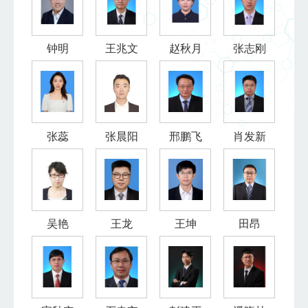
钟明
王兆文
赵秋月
张志刚
张蕊
张晨阳
邢鹏飞
肖发新
吴艳
王龙
王坤
田昂