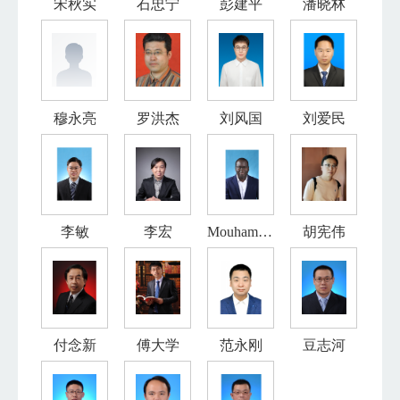
宋秋实
石忠宁
彭建平
潘晓林
穆永亮
罗洪杰
刘风国
刘爱民
李敏
李宏
Mouhama...
胡宪伟
付念新
傅大学
范永刚
豆志河