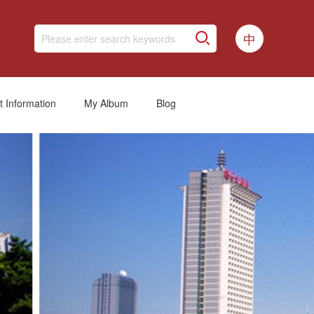
中
t Information
My Album
Blog