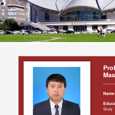
Pro
Mas
Name 
Educa
Study