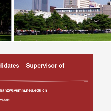
didates Supervisor of
hanzw@smm.neu.edu.cn
r:
Male