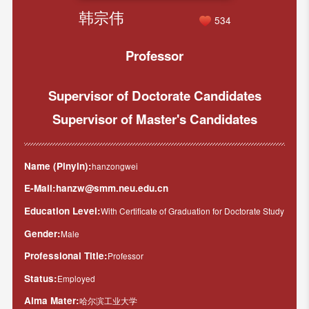
韩宗伟
534
Professor
Supervisor of Doctorate Candidates
Supervisor of Master's Candidates
Name (Pinyin):
hanzongwei
E-Mail:
hanzw@smm.neu.edu.cn
Education Level:
With Certificate of Graduation for Doctorate Study
Gender:
Male
Professional Title:
Professor
Status:
Employed
Alma Mater:
哈尔滨工业大学