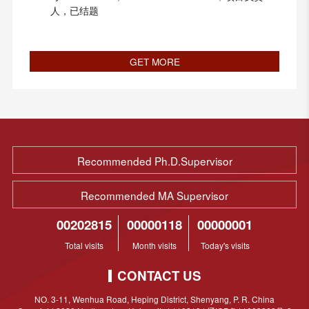
人，已结题
GET MORE
Recommended Ph.D.Supervisor
Recommended MA Supervisor
00202815
00000118
00000001
Total visits
Month visits
Today's visits
CONTACT US
NO. 3-11, Wenhua Road, Heping District, Shenyang, P. R. China