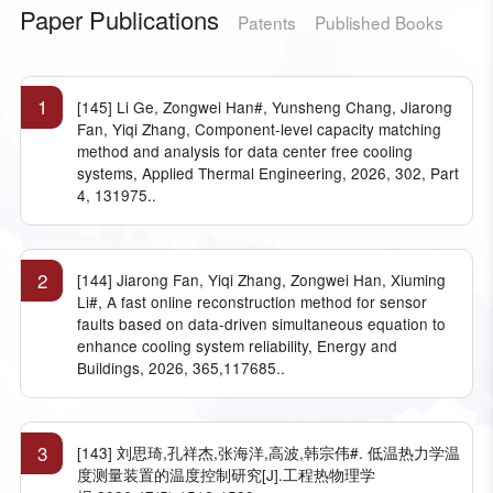
Paper Publications
Patents
Published Books
1
[145] Li Ge, Zongwei Han#, Yunsheng Chang, Jiarong
Fan, Yiqi Zhang, Component-level capacity matching
method and analysis for data center free cooling
systems, Applied Thermal Engineering, 2026, 302, Part
4, 131975..
2
[144] Jiarong Fan, Yiqi Zhang, Zongwei Han, Xiuming
Li#, A fast online reconstruction method for sensor
faults based on data-driven simultaneous equation to
enhance cooling system reliability, Energy and
Buildings, 2026, 365,117685..
3
[143] 刘思琦,孔祥杰,张海洋,高波,韩宗伟#. 低温热力学温
度测量装置的温度控制研究[J].工程热物理学