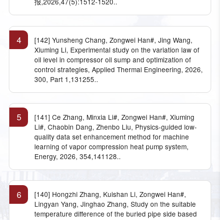
报,2026,47(5):1512-1520..
4
[142] Yunsheng Chang, Zongwei Han#, Jing Wang,
Xiuming Li, Experimental study on the variation law of
oil level in compressor oil sump and optimization of
control strategies, Applied Thermal Engineering, 2026,
300, Part 1,131255..
5
[141] Ce Zhang, Minxia Li#, Zongwei Han#, Xiuming
Li#, Chaobin Dang, Zhenbo Liu, Physics-guided low-
quality data set enhancement method for machine
learning of vapor compression heat pump system,
Energy, 2026, 354,141128..
6
[140] Hongzhi Zhang, Kuishan Li, Zongwei Han#,
Lingyan Yang, Jinghao Zhang, Study on the suitable
temperature difference of the buried pipe side based