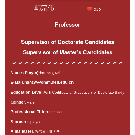
韩宗伟
535
Professor
Supervisor of Doctorate Candidates
Supervisor of Master's Candidates
Name (Pinyin):
hanzongwei
E-Mail:
hanzw@smm.neu.edu.cn
Education Level:
With Certificate of Graduation for Doctorate Study
Gender:
Male
Professional Title:
Professor
Status:
Employed
Alma Mater:
哈尔滨工业大学