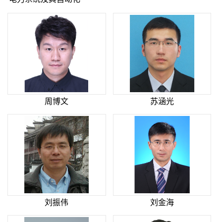
周博文
苏涵光
刘振伟
刘金海