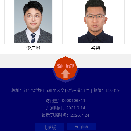
李广地
谷鹏
校址：辽宁省沈阳市和平区文化路三巷11号 | 邮编：110819
访问量：
0000106811
开通时间：
2021
.
9
.
14
最后更新时间：
2026
.
7
.
24
English
电脑版