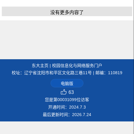
没有更多内容了
东大主页
|
校园信息化与网络服务门户
校址：辽宁省沈阳市和平区文化路三巷11号 | 邮编：110819
电脑版
63
您是第
00031099
位访客
开通时间：
2024
.
7
.
3
最后更新时间：
2026
.
7
.
24