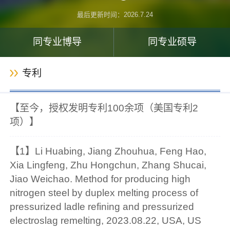
最后更新时间：
2026
.
7
.
24
同专业博导
同专业硕导
专利
【至今，授权发明专利100余项（美国专利2
项）】
【1】Li Huabing, Jiang Zhouhua, Feng Hao,
Xia Lingfeng, Zhu Hongchun, Zhang Shucai,
Jiao Weichao. Method for producing high
nitrogen steel by duplex melting process of
pressurized ladle refining and pressurized
electroslag remelting, 2023.08.22, USA, US