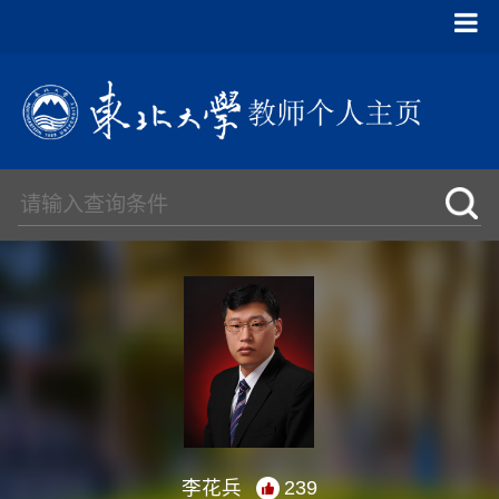
李花兵
239