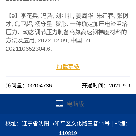
【9】李花兵, 冯浩, 刘壮壮, 姜周华, 朱红春, 张树
才, 焦卫超, 杨守星, 贺彤. 一种确定加压电渣重熔
压力、动态调节压力制备高氮高速钢梯度材料的
方法及应用, 2022.12.09, 中国, ZL
202110652304.6.
加载更多
访问量：
00104736
开通时间：
2021
.
9
.
9
电脑版
校址：辽宁省沈阳市和平区文化路三巷11号 | 邮编：
110819