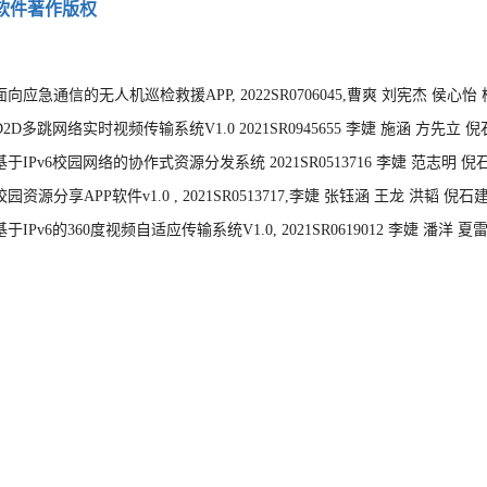
软件著作版权
面向应急通信的无人机巡检救援
APP
, 2022SR0706045,
曹爽
刘宪杰
侯心怡
D2D
多跳网络实时视频传输系统
V1.0 2021SR0945655
李婕 施涵 方先立 倪
基于
IPv6
校园网络的协作式资源分发系统
2021SR0513716
李婕 范志明 倪
校园资源分享
APP
软件
v1.0
,
2021SR0513717
,
李婕 张钰涵 王龙 洪韬 倪石建
基于
IPv6
的
360
度视频自适应传输系统
V1.0
,
2021SR0619012
李婕 潘洋 夏