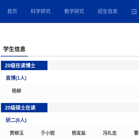
首页
科学研究
教学研究
招生信息
学生信息
20级在读博士
直博(
1
人)
杨柳
20级硕士在读
研二(
6
人)
贾柳玉
于小锐
杨宜盐
冯礼志
曹