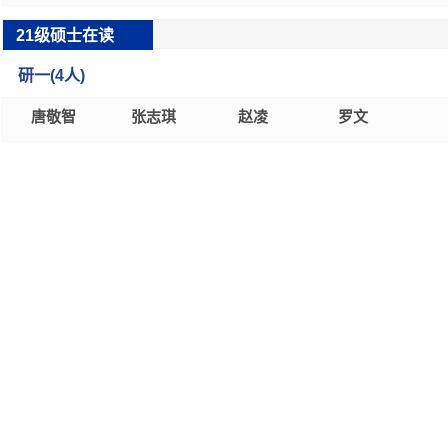
21级硕士在读
研一(
4
人)
唐敬智
张志琪
赵凌
罗文