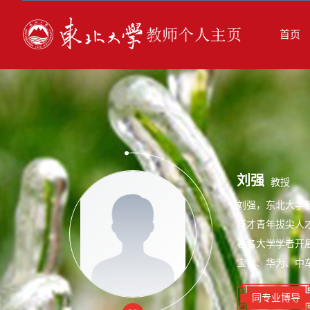
首页
刘强
教授
刘强，东北大学教
英才青年拔尖人才入选者
著名大学学者开
宝钢、华为、中车
同专业博导