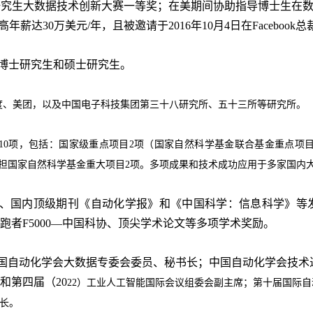
研究生大数据技术创新大赛一等奖；在美期间协助指导博士生在
高年薪达
30
万美元
/
年，且被邀请于
2016
年
10
月
4
日在
Facebook
总
博士研究生和硕士研究生。
度、美团，以及中国电子科技集团第三十八研究所、五十三所等研究所。
10
项，包括
：
国家级重点项目
2
项（国家自然科学基金联合基金重点项
担国家自然科学
基金
重大项目
2
项。多项成果和技术成功应用于多家国内
、国内顶级期刊《自动化学报》和《中国科学：信息科学》等
跑者
F5000—
中国科协、顶尖学术论文等多项学术奖励
。
国自动化学会大数据专委会委员、秘书长；中国自动化学会技术
和第四届
（
20
2
2
）
工业人工智能国际会议组委会副主席
；
第十届
国际自
长。