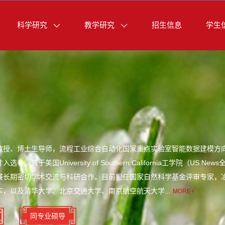
科学研究
教学研究
招生信息
学生
授、博士生导师，流程工业综合自动化国家重点实验室智能数据建模方向学术带头
。曾于美国University of Southern California工学院（US N
展长期密切学术交流与科研合作。目前担任国家自然科学基金评审专家，
，以及清华大学、北京交通大学、南京航空航天大学...
MORE+
同专业硕导