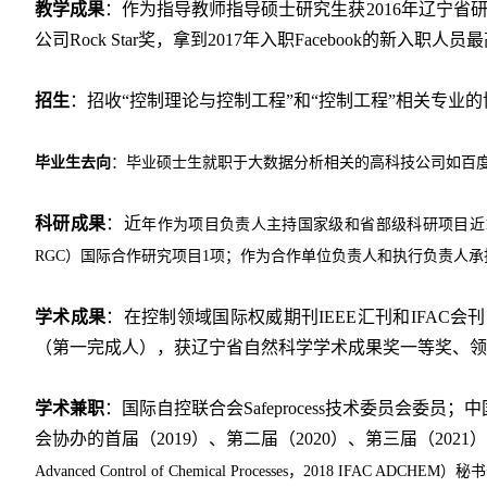
教学成果
：
作为指导教师
指导硕士研究生获
2016
年辽宁省
公司
Rock Star
奖，拿到
2017
年入职
Facebook
的新入职人员最
招生
：招收
“
控制理论与控制工程
”
和
“
控制工程
”相关
专业的
毕业生去向
：毕业硕士生就职于大数据分析相关的高科技公司如
百
科研成果
：近
年
作为
项目
负责人
主持国家
级
和省部级科研项目近
RGC
）国际合作研究项目
1
项；
作为合作单位负责人和执行负责人承
学术成果
：
在
控制领域国际权威期刊
IEEE
汇刊和
IFAC
会刊
（第一完成人），获
辽宁省自然科学学术成果奖一等奖、
领
学术兼职
：
国际自控联合会
Safeprocess
技术委员会委员
；
中
会协办的
首届
（
2019
）
、第二届
（
2020
）、
第三届
（
2021
）
Advanced Control of Chemical Processes
，
2018
IFAC ADCHEM
）秘书