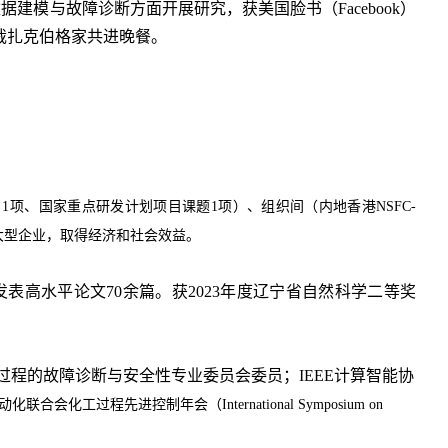
数据建模与故障诊断方面开展研究，获美国脸书（
Facebook
）
裁扎克伯格家共进晚餐。
目
1
项、国家重点研发计划项目课题
1
项）
、组织间（内地香港
NSFC-
大型企业，取得经济和社会效益。
发表高水平
论文7
0
余篇
。获2023年度辽宁省自然科学二等奖
过程的故障诊断与安全性专业委员会委员；
IEEE
计算智能协
动化联合会化工过程先进控制年会（
International Symposium on