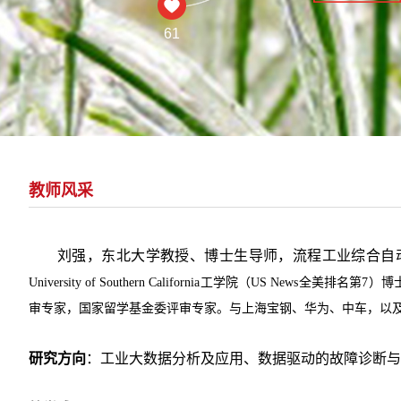
61
教师风采
刘强，东北大学教授、博士生导师，流程工业综合自
University of Southern California
工学院（
US News
全美排名第
7
）博
审专家，国家留学基金委评审专家。与上海宝钢、华为、中车，以
研究方向
：
工业
大数据
分析及应用
、
数据驱动的
故障诊断
与