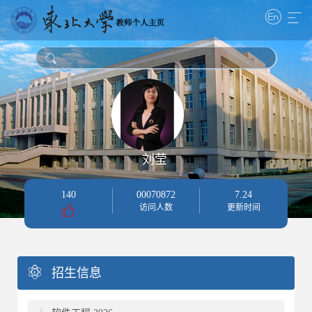
刘莹
140
00070872
7
.
24
访问人数
更新时间
招生信息