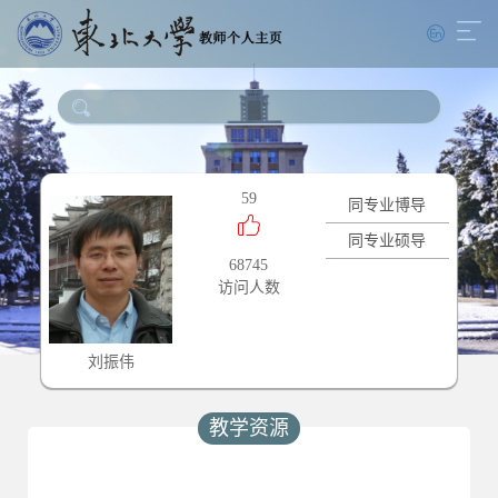
59
同专业博导
同专业硕导
68745
访问人数
刘振伟
教学资源