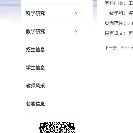
学科门类：工
一级学科：控
科学研究
页面范围：3333
教学研究
是否译文：否
下一条：State synch
招生信息
学生信息
教师风采
获奖信息