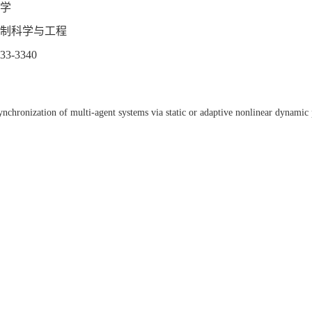
学
制科学与工程
-3340
ronization of multi-agent systems via static or adaptive nonlinear dynamic 