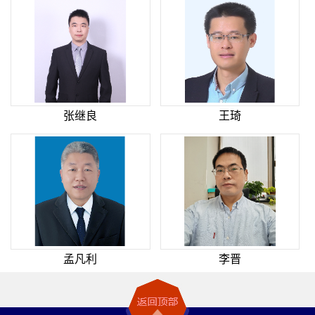
张继良
王琦
孟凡利
李晋