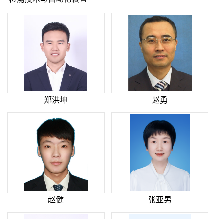
郑洪坤
赵勇
赵健
张亚男