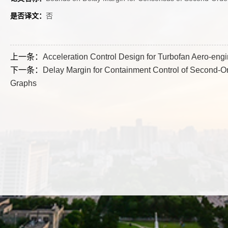
是否译文：
否
上一条：
Acceleration Control Design for Turbofan Aero-eng
下一条：
Delay Margin for Containment Control of Second-Or
Graphs