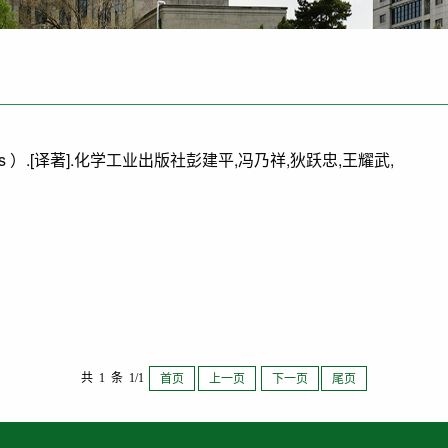
rolysis ）.[译著].化学工业出版社彭建平,冯乃祥,狄跃忠,王耀武,
共 1 条 1/1
首页
上一页
下一页
尾页