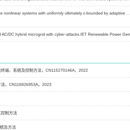
 nonlinear systems with uniformly ultimately ε-bounded by adaptive .
ded AC/DC hybrid microgrid with cyber-attacks.IET Renewable Power Gen
系统及控制方法，CN115270146A，2022
116826953A，2023
其控制方法
系统及方法