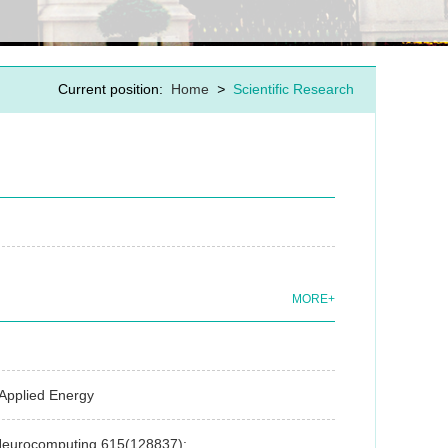
Current position:
Home
>
Scientific Research
MORE+
.Applied Energy
...Neurocomputing,615(128837):