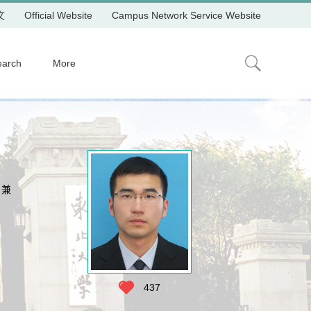
文
Official Website
Campus Network Service Website
earch
More
，兼
437