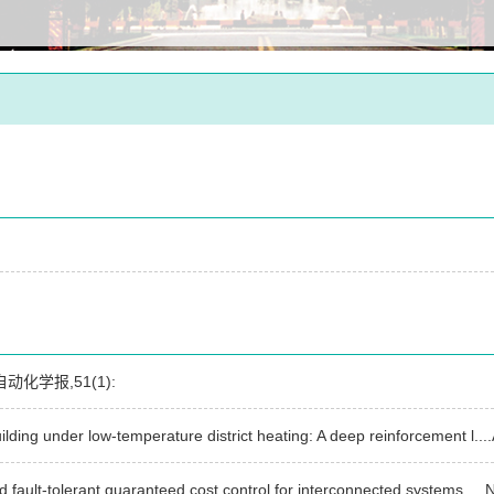
学报,51(1):
ding under low-temperature district heating: A deep reinforcement l...
d fault-tolerant guaranteed cost control for interconnected systems .