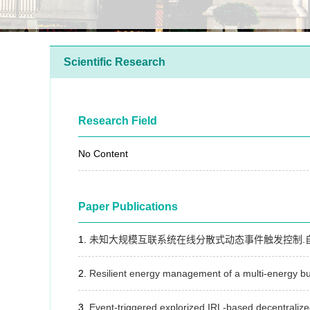
Scientific Research
Research Field
No Content
Paper Publications
未知大规模互联系统在线分散式动态事件触发控制.自动化
Resilient energy management of a multi-energy buil
Event-triggered explorized IRL-based decentralize