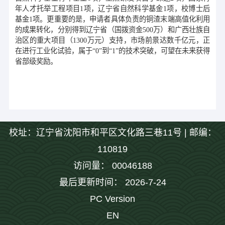
年人才托举
工程
项目
1
项，辽宁省自然科学基金
1
项，校博士后
基金
1
项
。更重要的是
，
申请者具体负责的铜渣末端高值化利用
的成果转化，分别得到辽宁省（国拨资金
500
万）和广西壮族自
治区的重大项目（
1300
万元）支持，市场前景达数千亿元，正
在进行工业化试验，属于
“
0
”
到
“
1
”
的技术突破，可望在未来获得
省部级奖励。
校址：辽宁省沈阳市和平区文化路三巷11号 | 邮编：
110819
访问量：
00046188
最后更新时间：
2026
-
7
-
24
PC Version
EN