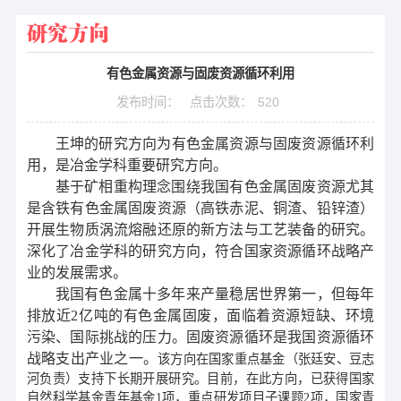
研究方向
有色金属资源与固废资源循环利用
发布时间：
点击次数：
520
王坤的研究方向
为
有色金属资源与固废资源循环利
用，是冶金学科重要研究方向
。
基于矿相重构理念围绕我国有色金属固废资源尤其
是含铁有色金属固废资源（高铁赤泥、铜渣、铅锌渣）
开展生物质涡流熔融还原的新方法与工艺装备的研究。
深化了冶金学科的研究方向，符合国家资源循环战略产
业的发展需求。
我国有色金属十多年来产量稳居世界第一，但每年
排放近
2
亿吨的有色金属固废，面临着资源短缺、环境
污染、国际挑战的压力。固废资源循环是我国资源循环
战略支出产业之一。
该方向在国家重点基金（张廷安、豆志
河负责）支持下长期开
展
研究。
目前，在此方向，已获得国家
自然科学基金
青年基金
1
项，重点研发项目子课题
2
项，国家青