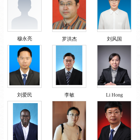
穆永亮
罗洪杰
刘风国
刘爱民
李敏
Li Hong