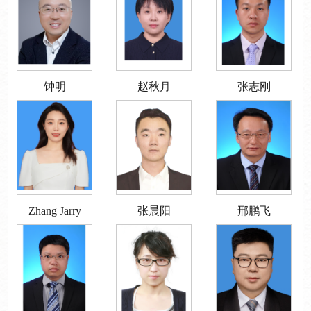
钟明
赵秋月
张志刚
Zhang Jarry
张晨阳
邢鹏飞