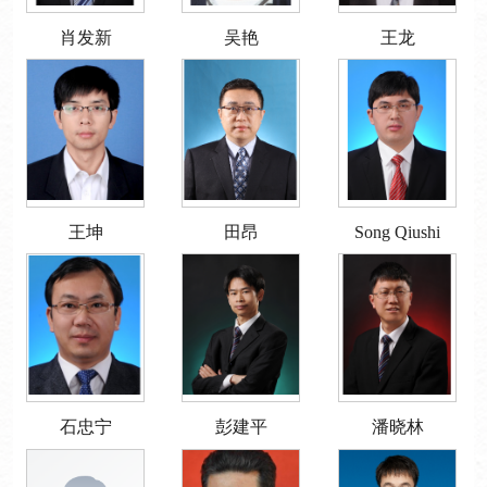
肖发新
吴艳
王龙
王坤
田昂
Song Qiushi
石忠宁
彭建平
潘晓林