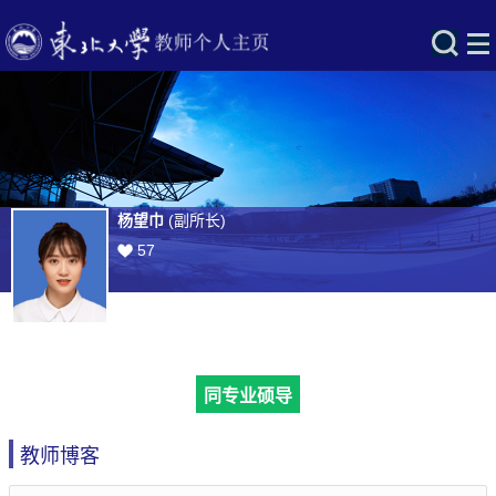
杨望巾
(副所长)
57
同专业硕导
教师博客