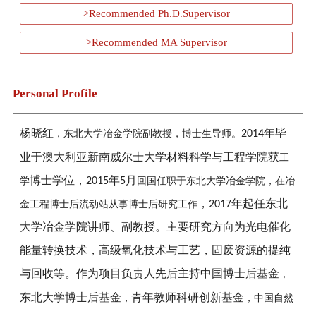
>Recommended Ph.D.Supervisor
>Recommended MA Supervisor
Personal Profile
杨晓红
年毕
，东北大学冶金学院副教授
，
博士生导师
。
2014
业于澳大利亚新南威尔士大学材料科学与工程学院获
工
博士学位，
年
月
学
2015
5
回国任职于
东北大学
冶金学院
，在
冶
，
年起任东北
金工程博士后流动站从事博士后研究
工作
2017
大学冶金学院讲师、副教授。主要研究方向为光电催化
能量转换技术，高级氧化技术与工艺，固废资源的提纯
与回收等。作为项目负责人先后主持中国
博士后基金
，
东北大学博士后基金
青年教师科研创新基金
，
，中国自然