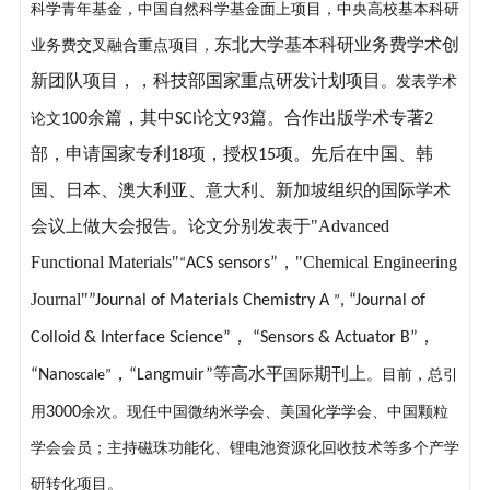
科学青年基金，中国自然科学基金面上项目
，
中央高校基本科研
东北大学基本科研业务费学术创
业务费交叉融合重点项目
，
新团队项目
，，科
技部国家重点研发计划项目
。发表学术
余篇，其中
论文
篇。合作出版学术专著
论文
100
SCI
93
2
部，申请国家专利
项，授权
项。先后在中国、韩
18
15
国、日本、澳大利亚、意大利、新加坡组织的国际学术
会议上做大会报告。论文分别发表于"Advanced
Functional Materials"
，"Chemical Engineering
ACS sensors
”
“
Journal"
”
Journal of Materials Chemistry A
,
“Journal of
”
，
，
Colloid & Interface Science”
“Sensors & Actuator B”
，
等高水平
期刊上
“Na
n
“Langmuir”
国际
。目前，总引
oscale”
用
3000
余次。现
任
中国微纳米学会、美国化学学会、中国颗粒
学会会员
；
主持磁珠功能化、锂电池资源化回收技术等多个产学
研转化项目。