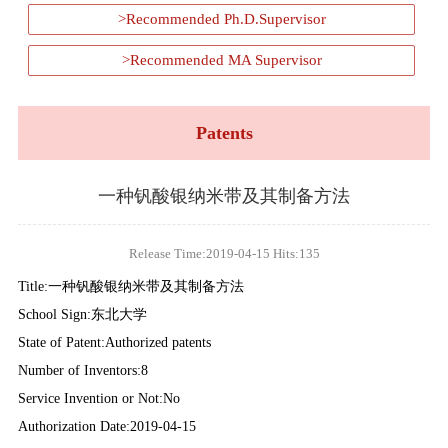
>Recommended Ph.D.Supervisor
>Recommended MA Supervisor
Patents
一种钒酸银纳米带及其制备方法
Release Time:2019-04-15 Hits:
135
Title:一种钒酸银纳米带及其制备方法
School Sign:东北大学
State of Patent:Authorized patents
Number of Inventors:8
Service Invention or Not:No
Authorization Date:2019-04-15