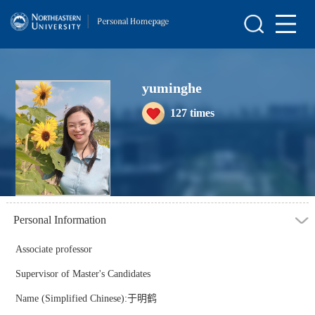
Home
Scientific Research
yuminghe
Teaching Research
127
times
Awards and Honours
Enrollment Information
Student Information
My Album
Personal Information
Blog
Associate professor
Supervisor of Master's Candidates
Name (Simplified Chinese):于明鹤